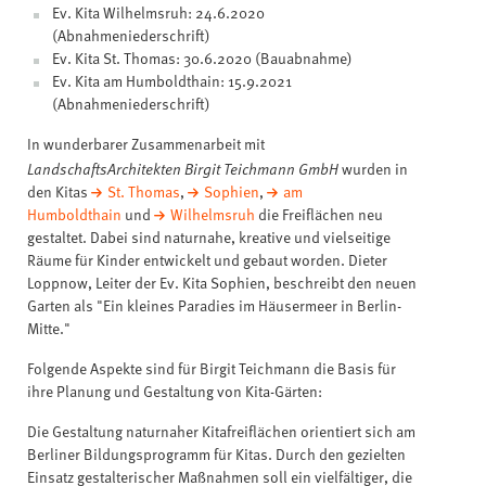
Ev. Kita Wilhelmsruh: 24.6.2020
(Abnahmeniederschrift)
Ev. Kita St. Thomas: 30.6.2020 (Bauabnahme)
Ev. Kita am Humboldthain: 15.9.2021
(Abnahmeniederschrift)
In wunderbarer Zusammenarbeit mit
LandschaftsArchitekten Birgit Teichmann GmbH
wurden in
den Kitas
St. Thomas
,
Sophien
,
am
Humboldthain
und
Wilhelmsruh
die Freiflächen neu
gestaltet. Dabei sind naturnahe, kreative und vielseitige
Räume für Kinder entwickelt und gebaut worden. Dieter
Loppnow, Leiter der Ev. Kita Sophien, beschreibt den neuen
Garten als "Ein kleines Paradies im Häusermeer in Berlin-
Mitte."
Folgende Aspekte sind für Birgit Teichmann die Basis für
ihre Planung und Gestaltung von Kita-Gärten:
Die Gestaltung naturnaher Kitafreiflächen orientiert sich am
Berliner Bildungsprogramm für Kitas. Durch den gezielten
Einsatz gestalterischer Maßnahmen soll ein vielfältiger, die