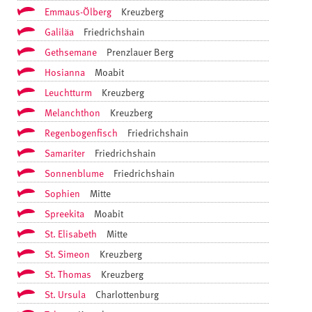
Emmaus-Ölberg
Kreuzberg
Galiläa
Friedrichshain
Gethsemane
Prenzlauer Berg
Hosianna
Moabit
Leuchtturm
Kreuzberg
Melanchthon
Kreuzberg
Regenbogenfisch
Friedrichshain
Samariter
Friedrichshain
Sonnenblume
Friedrichshain
Sophien
Mitte
Spreekita
Moabit
St. Elisabeth
Mitte
St. Simeon
Kreuzberg
St. Thomas
Kreuzberg
St. Ursula
Charlottenburg