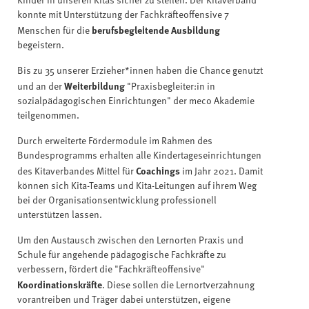
Kinder in unseren Kitas sicher zu stellen. Der Kitaverband
konnte mit Unterstützung der Fachkräfteoffensive 7
berufsbegleitende Ausbildung
Menschen für die
begeistern.
Bis zu 35 unserer Erzieher*innen haben die Chance genutzt
Weiterbildung
und an der
"Praxisbegleiter:in in
sozialpädagogischen Einrichtungen" der meco Akademie
teilgenommen.
Durch erweiterte Fördermodule im Rahmen des
Bundesprogramms erhalten alle Kindertageseinrichtungen
Coachings
des Kitaverbandes Mittel für
im Jahr 2021. Damit
können sich Kita-Teams und Kita-Leitungen auf ihrem Weg
bei der Organisationsentwicklung professionell
unterstützen lassen.
Um den Austausch zwischen den Lernorten Praxis und
Schule für angehende pädagogische Fachkräfte zu
verbessern, fördert die "Fachkräfteoffensive"
Koordinationskräfte
. Diese sollen die Lernortverzahnung
vorantreiben und Träger dabei unterstützen, eigene